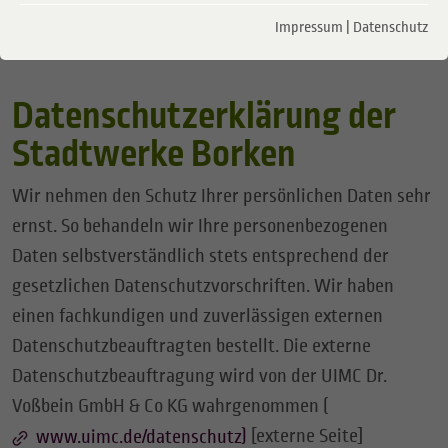
Impressum
|
Datenschutz
Datenschutzerklärung der
Stadtwerke Borken
Wir nehmen den Schutz Ihrer persönlichen Daten sehr
ernst. So behandeln wir Ihre personenbezogenen
Daten selbstverständlich stets entsprechend der
gesetzlichen Datenschutzvorschriften. Wir haben
einen fachkundigen und zuverlässigen externen
Datenschutzbeauftragten bestellt. Die externe
Datenschutzbeauftragung wird von der UIMC Dr.
Voßbein GmbH & Co KG wahrgenommen (
)
[externe Seite]
www.uimc.de/datenschutz