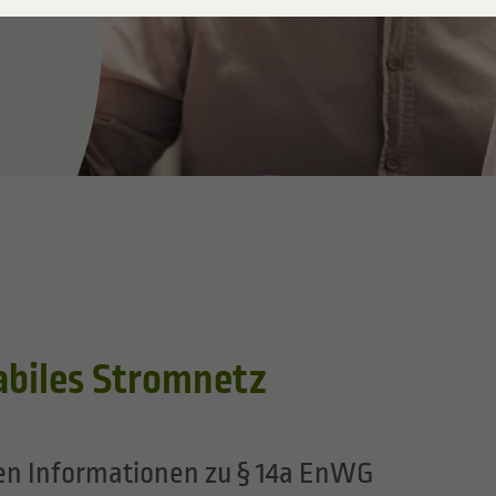
ersorger Gas
ungssicherheit
tabiles Stromnetz
ten Informationen zu § 14a EnWG