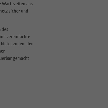
e Wartezeiten ans
netz sicher und
a des
ine vereinfachte
 bietet zudem den
her
euerbar gemacht