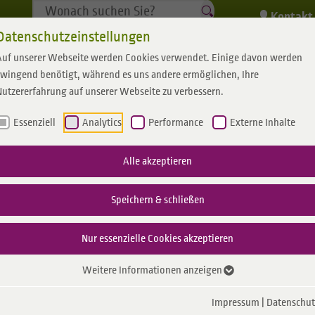
Kontakt
Datenschutzeinstellungen
Auf unserer Webseite werden Cookies verwendet. Einige davon werden
Privatkunden
Geschäftskunden
zwingend benötigt, während es uns andere ermöglichen, Ihre
Nutzererfahrung auf unserer Webseite zu verbessern.
Essenziell
Analytics
Performance
Externe Inhalte
Gas
Für Kommunen
Über uns
Gas
Wassernetz
Wasser
Leistungen
Gemeindewerke
Karriere
Messstellenbe
Mob
Alle akzeptieren
m
schluss Gas
Gasversorgung
IoT/Smart City
Profil
Gastarif
Netzanschluss Wasser
Wasserversorgung
Direktvermarktung
Gemeindewerke Reken
Emergy Karriere
Smart Met
Speichern & schließen
her
ang- / entgelte
Nachhaltigkeit
Grundversorgung
Standrohr mieten
E-Mobilität
Messsyst
Gas
Nur essenzielle Cookies akzeptieren
News & Presse
Wasserqualität
Inbetrieb
rdaten Gas
CO2-Rechner
Weitere Informationen anzeigen
g
erte
Impressum
|
Datenschut