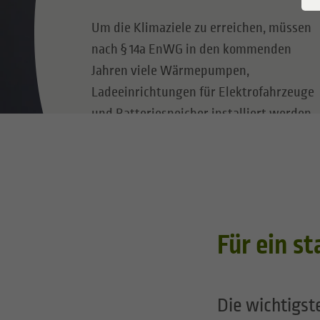
Verbrauchseinrichtung
Grundv
Um die Klimaziele zu erreichen, müssen
nach § 14a EnWG in den kommenden
Redispatch
Versorg
Jahren viele Wärmepumpen,
Grundversorger Strom
Ladeeinrichtungen für Elektrofahrzeuge
und Batteriespeicher installiert werden.
Messkonzepte
Hier anmeldepflichtige elektrische
Anlagen anmelden!
Für ein s
Die wichtigs