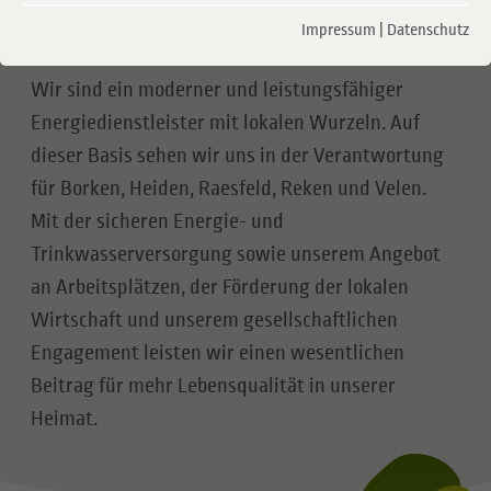
Impressum
|
Datenschutz
Unternehmensprofil
Wir sind ein moderner und leistungsfähiger
Energiedienstleister mit lokalen Wurzeln. Auf
dieser Basis sehen wir uns in der Verantwortung
für Borken, Heiden, Raesfeld, Reken und Velen.
Mit der sicheren Energie- und
Trinkwasserversorgung sowie unserem Angebot
an Arbeitsplätzen, der Förderung der lokalen
Wirtschaft und unserem gesellschaftlichen
Engagement leisten wir einen wesentlichen
Beitrag für mehr Lebensqualität in unserer
Heimat.