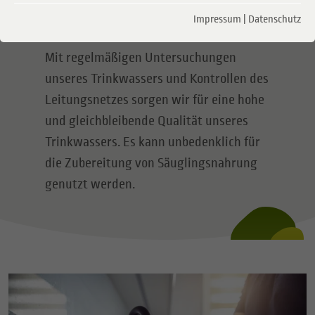
Impressum
|
Datenschutz
Wasserqualität
Mit regelmäßigen Untersuchungen
unseres Trinkwassers und Kontrollen des
Leitungsnetzes sorgen wir für eine hohe
und gleichbleibende Qualität unseres
Trinkwassers. Es kann unbedenklich für
die Zubereitung von Säuglingsnahrung
genutzt werden.