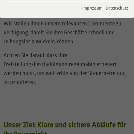
Gültigkeit der Bescheinigung
Impressum
|
Datenschutz
Wir stellen Ihnen unsere relevanten Dokumente zur
Verfügung, damit Sie Ihre Geschäfte schnell und
reibungslos abwickeln können.
Achten Sie darauf, dass Ihre
Freistellungsbescheinigung regelmäßig erneuert
werden muss, um weiterhin von der Steuerbefreiung
zu profitieren.
Unser Ziel: Klare und sichere Abläufe für