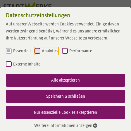
Zum Inhalt springen
Datenschutzeinstellungen
Auf unserer Webseite werden Cookies verwendet. Einige davon
werden zwingend benötigt, während es uns andere ermöglichen,
Ihre Nutzererfahrung auf unserer Webseite zu verbessern.
Freistellungsbescheinigung nach § 48 EStG
Essenziell
Analytics
Performance
für Bauleistungen
Externe Inhalte
Um Bauleistungen ohne Steuerabzug gemäß § 48 EStG abzurechnen,
benötigen Sie eine gültige Freistellungsbescheinigung. Diese
Bescheinigung stellt sicher, dass die Zahlung ohne den z.Zt. gültigen 15%
Alle akzeptieren
Steuerabzug (Bauabzugsteuer) erfolgt.
Speichern & schließen
Nur essenzielle Cookies akzeptieren
Weitere Informationen anzeigen