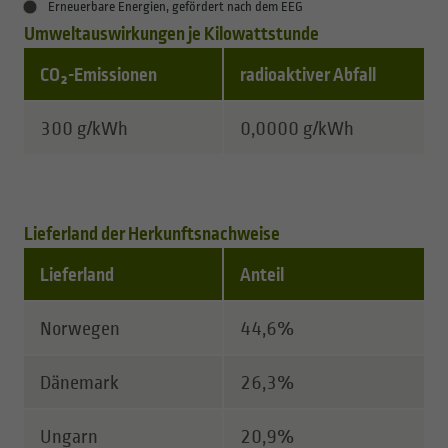
Erneuerbare Energien, gefördert nach dem EEG
Umweltauswirkungen je Kilowattstunde
CO₂-Emissionen
radioaktiver Abfall
Hier finden Sie eine Tabelle mit Informationen zu Um
300 g/kWh
0,0000 g/kWh
Lieferland der Herkunftsnachweise
Lieferland
Anteil
Hier finden Sie eine Tabelle mit Informationen zu Lief
Norwegen
44,6%
Dänemark
26,3%
Ungarn
20,9%