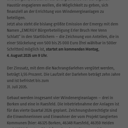
Haustür engagieren wollen, die Möglichkeit zu geben, sich
finanziell an der Errichtung von Windenergieanlagen zu
beteiligen.
Jetzt also steht die bislang größte Emission der Emergy mit dem
Namen „EMERGY Bürgerbeteiligung Erler Bruch Hee Venn
Schlatt“ in den Startlöchern – die Zeichnung von Anteilen, die in
einer Stückelung von 500 bis 25 000 Euro (frei wählbar in 500er
Schritten) möglich ist,
startet am kommenden Montag,
4. August 2025 um 9 Uhr.
Der Zinssatz, mit dem die Nachrangdarlehen vergütet werden,
beträgt 3,55 Prozent. Die Laufzeit der Darlehen beträgt zehn Jahre
und ist befristet bis zum
31. Juli 2035.
Gebaut werden insgesamt vier Windenergieanlagen – drei in
Borken und eine in Raesfeld. Die Inbetriebnahme der Anlagen ist
für das vierte Quartal 2026 geplant. Zeichnungsberechtigte sind
die Einwohnerinnen und Einwohner der vom Projekt tangierten
Kommunen (hier: 46325 Borken, 46348 Raesfeld, 46359 Heiden