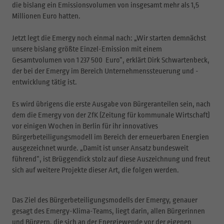
die bislang ein Emissionsvolumen von insgesamt mehr als 1,5
Millionen Euro hatten.
Jetzt legt die Emergy noch einmal nach: „Wir starten demnächst
unsere bislang größte Einzel-Emission mit einem
Gesamtvolumen von 1 237 500 Euro“, erklärt Dirk Schwartenbeck,
der bei der Emergy im Bereich Unternehmenssteuerung und -
entwicklung tätig ist.
Es wird übrigens die erste Ausgabe von Bürgeranteilen sein, nach
dem die Emergy von der ZfK (Zeitung für kommunale Wirtschaft)
vor einigen Wochen in Berlin für ihr innovatives
Bürgerbeteiligungsmodell im Bereich der erneuerbaren Energien
ausgezeichnet wurde. „Damit ist unser Ansatz bundesweit
führend“, ist Brüggendick stolz auf diese Auszeichnung und freut
sich auf weitere Projekte dieser Art, die folgen werden.
Das Ziel des Bürgerbeteiligungsmodells der Emergy, genauer
gesagt des Emergy-Klima-Teams, liegt darin, allen Bürgerinnen
und Bürgern, die sich an der Energiewende vor der eigenen