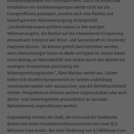
Großwärmepumpen mit Pufferspeichern. Durch die dezentrale
Installation von Großwärmepumpen werde nicht nur die
Energieeffizienz gesteigert, sondern auch eine flexible und
bedarfsgerechte Wärmeversorgung sichergestellt.
„Großwärmepumpen gehören zudem zu den wenigen
Wärmeerzeugern, die flexibel auf die schwankende Einspeisung
erneuerbarer Energien wie Wind- und Sonnenkraft im Stromnetz
reagieren können. Sie können gezielt dann betrieben werden,
wenn überschüssiger Strom im Markt verfügbar ist, leisten damit
einen Beitrag zur Netzstabilität und senken durch den Betrieb bei
niedrigen Strompreisen gleichzeitig die
Wärmegestehungskosten“, führt Niehaus weiter aus. Zudem
ließen sich einzelne Komponenten im System unabhängig
voneinander warten oder austauschen, was die Betriebssicherheit
erhöhe. Perspektivisch könnten weitere Liegenschaften oder auch
Wohn- und Gewerbegebiete grundsätzlich an das kalte
Nahwärmenetz angeschlossen werden.
Gegenwärtig rechnen die Stadt, der Kreis und die Stadtwerke
Borken mit einem Gesamtinvestitionsvolumen von rund 10,5
Millionen Euro brutto. Bei einer Förderung von 6,1 Millionen Euro