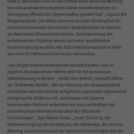
rund 6,1 Millionen Euro für den Aufbau eines durch die Nutzung
von Abwasserwärme gespeisten kalten Nahwärmenetzes zur
Versorgung öffentlicher Liegenschaften gewährt hat“, ergänzt die
Bürgermeisterin. Die Mittel stammen aus dem Förderaufruf für
investive kommunale Klimaschutz-Modellprojekte im Rahmen
der Nationalen Klimaschutzinitiative. Die Realisierung des
ambitionierten Projektes würde nach einer qualifizierten
Kostenschätzung aus dem Jahr 2025 Investitionskosten in Höhe
von rund 10,5 Millionen Euro brutto verursachen.
„Das Projekt besitzt bundesweiten Modellcharakter und ist
zugleich ein bedeutender Meilenstein für die kommunale
Wärmeplanung in Borken“, erklärt Ron Keßeler, Geschäftsführer
der Stadtwerke Borken. „Mit der Nutzung von Abwasserwärme
erschließen wir eine bislang weitgehend ungenutzte regenerative
Energiequelle direkt vor Ort. Gemeinsam mit unseren
kommunalen Partnern entwickeln wir eine nachhaltige und
zukunftssichere Wärmeinfrastruktur für öffentliche
Einrichtungen“, fügt Keßeler hinzu. „Unser Ziel ist es, die
Wärmeversorgung des Kreishauses, der Kläranlage, der Jodocus
Nünning Gesamtschule und der zentralen Einrichtungen wie der