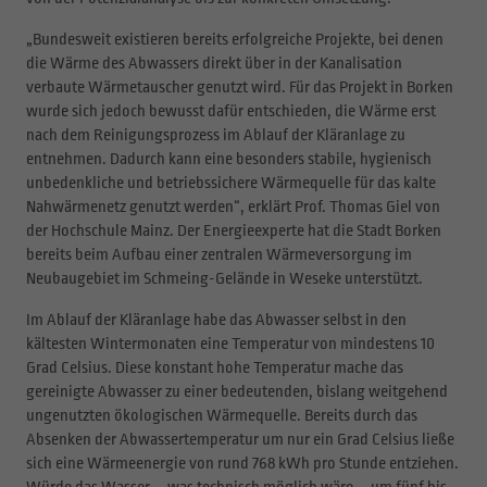
„Bundesweit existieren bereits erfolgreiche Projekte, bei denen
die Wärme des Abwassers direkt über in der Kanalisation
verbaute Wärmetauscher genutzt wird. Für das Projekt in Borken
wurde sich jedoch bewusst dafür entschieden, die Wärme erst
nach dem Reinigungsprozess im Ablauf der Kläranlage zu
entnehmen. Dadurch kann eine besonders stabile, hygienisch
unbedenkliche und betriebssichere Wärmequelle für das kalte
Nahwärmenetz genutzt werden“, erklärt Prof. Thomas Giel von
der Hochschule Mainz. Der Energieexperte hat die Stadt Borken
bereits beim Aufbau einer zentralen Wärmeversorgung im
Neubaugebiet im Schmeing-Gelände in Weseke unterstützt.
Im Ablauf der Kläranlage habe das Abwasser selbst in den
kältesten Wintermonaten eine Temperatur von mindestens 10
Grad Celsius. Diese konstant hohe Temperatur mache das
gereinigte Abwasser zu einer bedeutenden, bislang weitgehend
ungenutzten ökologischen Wärmequelle. Bereits durch das
Absenken der Abwassertemperatur um nur ein Grad Celsius ließe
sich eine Wärmeenergie von rund 768 kWh pro Stunde entziehen.
Würde das Wasser – was technisch möglich wäre – um fünf bis