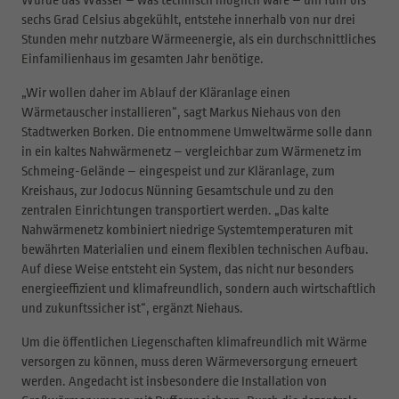
sechs Grad Celsius abgekühlt, entstehe innerhalb von nur drei
Stunden mehr nutzbare Wärmeenergie, als ein durchschnittliches
Einfamilienhaus im gesamten Jahr benötige.
„Wir wollen daher im Ablauf der Kläranlage einen
Wärmetauscher installieren“, sagt Markus Niehaus von den
Stadtwerken Borken. Die entnommene Umweltwärme solle dann
in ein kaltes Nahwärmenetz – vergleichbar zum Wärmenetz im
Schmeing-Gelände – eingespeist und zur Kläranlage, zum
Kreishaus, zur Jodocus Nünning Gesamtschule und zu den
zentralen Einrichtungen transportiert werden. „Das kalte
Nahwärmenetz kombiniert niedrige Systemtemperaturen mit
bewährten Materialien und einem flexiblen technischen Aufbau.
Auf diese Weise entsteht ein System, das nicht nur besonders
energieeffizient und klimafreundlich, sondern auch wirtschaftlich
und zukunftssicher ist“, ergänzt Niehaus.
Um die öffentlichen Liegenschaften klimafreundlich mit Wärme
versorgen zu können, muss deren Wärmeversorgung erneuert
werden. Angedacht ist insbesondere die Installation von