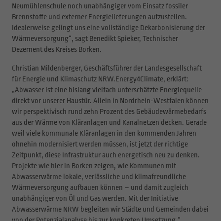
Neumühlenschule noch unabhängiger vom Einsatz fossiler
Brennstoffe und externer Energielieferungen aufzustellen.
Idealerweise gelingt uns eine vollständige Dekarbonisierung der
Wärmeversorgung“, sagt Benedikt Spieker, Technischer
Dezernent des Kreises Borken.
Christian Mildenberger, Geschäftsführer der Landesgesellschaft
für Energie und Klimaschutz NRW.Energy4Climate, erklärt:
„Abwasser ist eine bislang vielfach unterschätzte Energiequelle
direkt vor unserer Haustür. Allein in Nordrhein-Westfalen können
wir perspektivisch rund zehn Prozent des Gebäudewärmebedarfs
aus der Wärme von Kläranlagen und Kanalnetzen decken. Gerade
weil viele kommunale Kläranlagen in den kommenden Jahren
ohnehin modernisiert werden müssen, ist jetzt der richtige
Zeitpunkt, diese Infrastruktur auch energetisch neu zu denken.
Projekte wie hier in Borken zeigen, wie Kommunen mit
Abwasserwärme lokale, verlässliche und klimafreundliche
Wärmeversorgung aufbauen können – und damit zugleich
unabhängiger von Öl und Gas werden. Mit der Initiative
Abwasserwärme NRW begleiten wir Städte und Gemeinden dabei
von der Potenzialanalyse bis zur konkreten Umsetzung.“