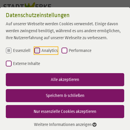
Zum Inhalt springen
Datenschutzeinstellungen
Auf unserer Webseite werden Cookies verwendet. Einige davon
werden zwingend benötigt, während es uns andere ermöglichen,
Ihre Nutzererfahrung auf unserer Webseite zu verbessern.
Essenziell
Analytics
Performance
Externe Inhalte
Alle akzeptieren
Speichern & schließen
Nur essenzielle Cookies akzeptieren
Weitere Informationen anzeigen
Setzen sich gemeinsam für die kommunale Wärmewende ein (von links): Ron Keßeler
(Geschäftsführer der Stadtwerke Borken), Prof. Thomas Giel (Hochschule Mainz), Ramon