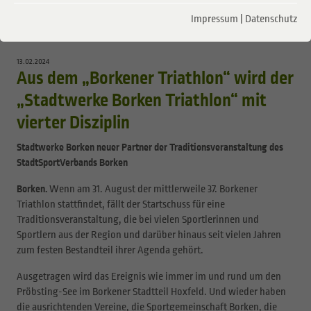
Borken). Die heimische Triathlon-Szene kann es kaum noch abwarten, in die diesjährige
Impressum
|
Datenschutz
Wettkampfvorbereitung einzusteigen und erhofft sich alsbald etwas Frühling und ein
bisschen wärmeres Wasser im Pröbstingsee…
13.02.2024
Aus dem „Borkener Triathlon“ wird der
„Stadtwerke Borken Triathlon“ mit
vierter Disziplin
Stadtwerke Borken neuer Partner der Traditionsveranstaltung des
StadtSportVerbands Borken
Borken.
Wenn am 31. August der mittlerweile 37. Borkener
Triathlon stattfindet, fällt der Startschuss für eine
Traditionsveranstaltung, die bei vielen Sportlerinnen und
Sportlern aus der Region und darüber hinaus seit vielen Jahren
zum festen Bestandteil ihrer Agenda gehört.
Ausgetragen wird das Ereignis wie immer im und rund um den
Pröbsting-See im Borkener Stadtteil Hoxfeld. Und wieder haben
die ausrichtenden Vereine, die Sportgemeinschaft Borken, die