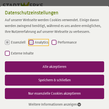
Zum Inhalt springen
Datenschutzeinstellungen
Auf unserer Webseite werden Cookies verwendet. Einige davon
werden zwingend benötigt, während es uns andere ermöglichen,
Ihre Nutzererfahrung auf unserer Webseite zu verbessern.
Essenziell
Analytics
Performance
Externe Inhalte
Alle akzeptieren
Speichern & schließen
Nur essenzielle Cookies akzeptieren
Weitere Informationen anzeigen
(v.l.n.r) Stefan Haane (SG Borken), Peter Göckener (Stadtsportverband), Ron Keßeler
(Geschäfts-führer der Stadtwerke Borken), Jürgen Kössler und Sonja Mischak (SG