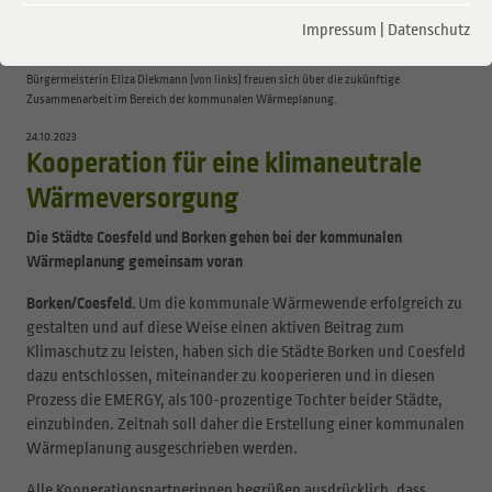
unterwegs. Jetzt bringen sie – als eine von vier Pilotkommunen in Nordrhein-Westfalen
Impressum
|
Datenschutz
– die kommunale Wärmeplanung auf den Weg. Borkens Bürgermeisterin Mechtild
Schulze Hessing, Ron Keßeler, Geschäftsführer der Emergy, und Coesfelds
Bürgermeisterin Eliza Diekmann (von links) freuen sich über die zukünftige
Zusammenarbeit im Bereich der kommunalen Wärmeplanung.
24.10.2023
Kooperation für eine klimaneutrale
Wärmeversorgung
Die Städte Coesfeld und Borken gehen bei der kommunalen
Wärmeplanung gemeinsam voran
Borken/Coesfeld.
Um die kommunale Wärmewende erfolgreich zu
gestalten und auf diese Weise einen aktiven Beitrag zum
Klimaschutz zu leisten, haben sich die Städte Borken und Coesfeld
dazu entschlossen, miteinander zu kooperieren und in diesen
Prozess die EMERGY, als 100-prozentige Tochter beider Städte,
einzubinden. Zeitnah soll daher die Erstellung einer kommunalen
Wärmeplanung ausgeschrieben werden.
Alle Kooperationspartnerinnen begrüßen ausdrücklich, dass