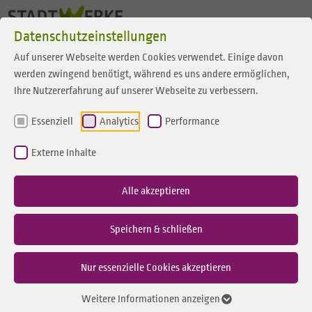
Zum Inhalt springen
Datenschutzeinstellungen
Auf unserer Webseite werden Cookies verwendet. Einige davon
werden zwingend benötigt, während es uns andere ermöglichen,
Ihre Nutzererfahrung auf unserer Webseite zu verbessern.
Essenziell
Analytics
Performance
Externe Inhalte
Alle akzeptieren
Speichern & schließen
Nur essenzielle Cookies akzeptieren
Weitere Informationen anzeigen
Die Städte Coesfeld und Borken sind zusammen mit ihrer gemeinsamen Versorgungs-
Gesellschaft, der Emergy, schon länger erfolgreich im Bereich Erneuerbare Energien