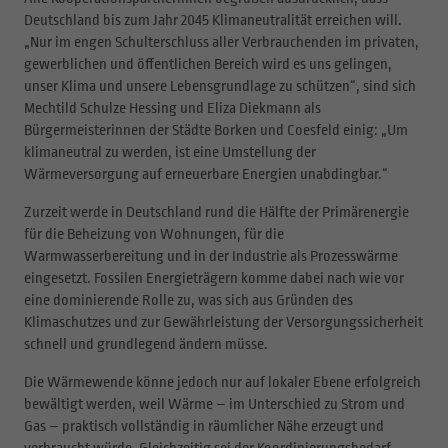
Deutschland bis zum Jahr 2045 Klimaneutralität erreichen will.
„Nur im engen Schulterschluss aller Verbrauchenden im privaten,
gewerblichen und öffentlichen Bereich wird es uns gelingen,
unser Klima und unsere Lebensgrundlage zu schützen“, sind sich
Mechtild Schulze Hessing und Eliza Diekmann als
Bürgermeisterinnen der Städte Borken und Coesfeld einig: „Um
klimaneutral zu werden, ist eine Umstellung der
Wärmeversorgung auf erneuerbare Energien unabdingbar.“
Zurzeit werde in Deutschland rund die Hälfte der Primärenergie
für die Beheizung von Wohnungen, für die
Warmwasserbereitung und in der Industrie als Prozesswärme
eingesetzt. Fossilen Energieträgern komme dabei nach wie vor
eine dominierende Rolle zu, was sich aus Gründen des
Klimaschutzes und zur Gewährleistung der Versorgungssicherheit
schnell und grundlegend ändern müsse.
Die Wärmewende könne jedoch nur auf lokaler Ebene erfolgreich
bewältigt werden, weil Wärme – im Unterschied zu Strom und
Gas – praktisch vollständig in räumlicher Nähe erzeugt und
verbraucht würde. Gleichzeitig sei der Koordinierungsbedarf