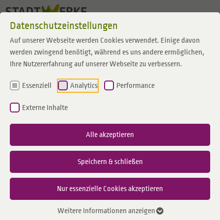
Zum Inhalt springen
Datenschutzeinstellungen
Auf unserer Webseite werden Cookies verwendet. Einige davon
werden zwingend benötigt, während es uns andere ermöglichen,
Ihre Nutzererfahrung auf unserer Webseite zu verbessern.
Essenziell
Analytics
Performance
Externe Inhalte
Alle akzeptieren
Speichern & schließen
Nur essenzielle Cookies akzeptieren
Weitere Informationen anzeigen
Thomas Abels (Bereichsleiter Unternehmenssteuerung/-entwicklung bei der Emergy)
gibt den Startschuss für die Bürgerbeteiligung an der 6 Megawatt-Windenergieanlage