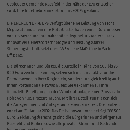
Gebiet der Gemeinde Raesfeld in der Nähe der B70 entstehen
wird. Ihre Inbetriebnahme ist für Ende 2025 geplant.
Die ENERCON E-175 EP5 verfügt über eine Leistung von sechs
Megawatt und allein ihre Rotorblätter haben einen Durchmesser
von 175 Meter und ihre Nabenhöhe liegt bei 162 Metern. Dank
innovativer Generatortechnologie und leistungsstarker
Steuerungstechnik setzt diese WEA neue Maßstäbe in Sachen
Effizienz.
Die Bürgerinnen und Bürger, die Anteile in Höhe von 500 bis 25
000 Euro zeichnen können, setzen sich nicht nur aktiv für die
Energiewende in ihrer Region ein, sondern tun gleichzeitig auch
ihrem Portemonnaie etwas Gutes: Sie bekommen für ihre
finanzielle Beteiligung an der Windkraftanlage einen Zinssatz in
Höhe von 4,05 Prozent im Jahr. Mit ihrer Beteiligung legen sich
die Anlegerinnen und Anleger auf sieben Jahre fest: Die Laufzeit
endet am 31. Januar 2032. Das Emissionsvolumen beträgt 388 500
Euro. Zeichnungsberechtigt sind die Bürgerinnen und Bürger aus
Raesfeld und Borken sowie alle privaten Strom- und Gaskunden
im Emergy-Verbund.