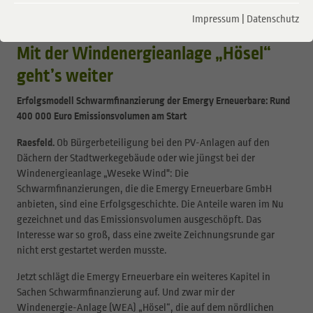
„Bürgerwind Hösel“
Impressum
|
Datenschutz
29.01.2025
Mit der Windenergieanlage „Hösel“
geht’s weiter
Erfolgsmodell Schwarmfinanzierung der Emergy Erneuerbare: Rund
400 000 Euro Emissionsvolumen am Start
Raesfeld.
Ob Bürgerbeteiligung bei den PV-Anlagen auf den
Dächern der Stadtwerkegebäude oder wie jüngst bei der
Windenergieanlage „Weseke Wind": Die
Schwarmfinanzierungen, die die Emergy Erneuerbare GmbH
anbieten, sind eine Erfolgsgeschichte. Die Anteile waren im Nu
gezeichnet und das Emissionsvolumen ausgeschöpft. Das
Interesse war so groß, dass eine zweite Zeichnungsrunde gar
nicht erst gestartet werden musste.
Jetzt schlägt die Emergy Erneuerbare ein weiteres Kapitel in
Sachen Schwarmfinanzierung auf. Und zwar mir der
Windenergie-Anlage (WEA) „Hösel“, die auf dem nördlichen