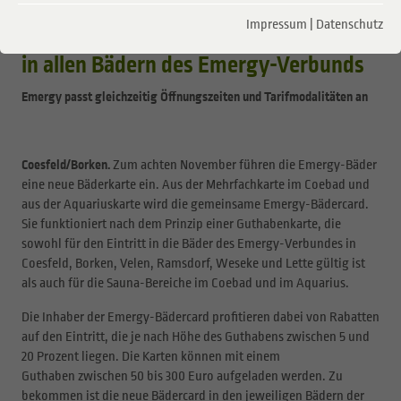
12.10.2022
Impressum
|
Datenschutz
Neue Bädercard sichert viele Vorteile
in allen Bädern des Emergy-Verbunds
Emergy passt gleichzeitig Öffnungszeiten und Tarifmodalitäten an
Coesfeld/Borken.
Zum achten November führen die Emergy-Bäder
eine neue Bäderkarte ein. Aus der Mehrfachkarte im Coebad und
aus der Aquariuskarte wird die gemeinsame Emergy-Bädercard.
Sie funktioniert nach dem Prinzip einer Guthabenkarte, die
sowohl für den Eintritt in die Bäder des Emergy-Verbundes in
Coesfeld, Borken, Velen, Ramsdorf, Weseke und Lette gültig ist
als auch für die Sauna-Bereiche im Coebad und im Aquarius.
Die Inhaber der Emergy-Bädercard profitieren dabei von Rabatten
auf den Eintritt, die je nach Höhe des Guthabens zwischen 5 und
20 Prozent liegen. Die Karten können mit einem
Guthaben zwischen 50 bis 300 Euro aufgeladen werden. Zu
bekommen ist die neue Bädercard in den jeweiligen Bädern der