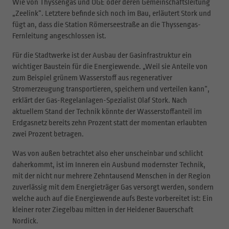
Wie von Thyssengas und OGE oder deren Gemeinschaftsleitung
„Zeelink“. Letztere befinde sich noch im Bau, erläutert Stork und
fügt an, dass die Station Römerseestraße an die Thyssengas-
Fernleitung angeschlossen ist.
Für die Stadtwerke ist der Ausbau der Gasinfrastruktur ein
wichtiger Baustein für die Energiewende. „Weil sie Anteile von
zum Beispiel grünem Wasserstoff aus regenerativer
Stromerzeugung transportieren, speichern und verteilen kann“,
erklärt der Gas-Regelanlagen-Spezialist Olaf Stork. Nach
aktuellem Stand der Technik könnte der Wasserstoffanteil im
Erdgasnetz bereits zehn Prozent statt der momentan erlaubten
zwei Prozent betragen.
Was von außen betrachtet also eher unscheinbar und schlicht
daherkommt, ist im Inneren ein Ausbund modernster Technik,
mit der nicht nur mehrere Zehntausend Menschen in der Region
zuverlässig mit dem Energieträger Gas versorgt werden, sondern
welche auch auf die Energiewende aufs Beste vorbereitet ist: Ein
kleiner roter Ziegelbau mitten in der Heidener Bauerschaft
Nordick.