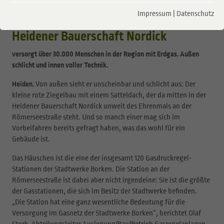
05.05.2021
Impressum
|
Datenschutz
Neue Gasdruckregelstation in
Heidener Bauerschaft Nordick
versorgt über 30.000 Menschen in der Region mit Erdgas. Außen
schlicht und innen voller Technik.
Heiden.
Von außen sieht er unscheinbar und schlicht aus: Der
kleine rote Ziegelbau mit einem Satteldach, der da mitten in der
Heidener Bauerschaft Nordick unweit des Ehrenmals an der
Römerseestraße steht. Und so manch einer mag sich im
Vorbeifahren bereits gefragt haben, was das wohl für ein
Gebäude ist.
Das Häuschen ist die eine der insgesamt 120 Gasdruckregel-
Stationen der Stadtwerke Borken. Die Station an der
Römerseestraße ist dabei aber nicht irgendeine: Sie ist die größte
der Gasstationen, die sich im Besitz der Stadtwerke befinden.
„Die Station hat eine ganz wesentliche Bedeutung für die
Versorgung im Gasnetz der Stadtwerke Borken“, berichtet Olaf
Stork, Abteilungsleiter Auslegung/Bau/Betrieb Gasregelanlagen