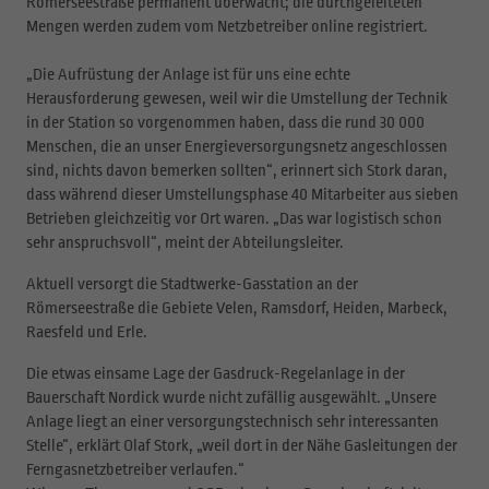
Römerseestraße permanent überwacht; die durchgeleiteten
Mengen werden zudem vom Netzbetreiber online registriert.
„Die Aufrüstung der Anlage ist für uns eine echte
Herausforderung gewesen, weil wir die Umstellung der Technik
in der Station so vorgenommen haben, dass die rund 30 000
Menschen, die an unser Energieversorgungsnetz angeschlossen
sind, nichts davon bemerken sollten“, erinnert sich Stork daran,
dass während dieser Umstellungsphase 40 Mitarbeiter aus sieben
Betrieben gleichzeitig vor Ort waren. „Das war logistisch schon
sehr anspruchsvoll“, meint der Abteilungsleiter.
Aktuell versorgt die Stadtwerke-Gasstation an der
Römerseestraße die Gebiete Velen, Ramsdorf, Heiden, Marbeck,
Raesfeld und Erle.
Die etwas einsame Lage der Gasdruck-Regelanlage in der
Bauerschaft Nordick wurde nicht zufällig ausgewählt. „Unsere
Anlage liegt an einer versorgungstechnisch sehr interessanten
Stelle“, erklärt Olaf Stork, „weil dort in der Nähe Gasleitungen der
Ferngasnetzbetreiber verlaufen.“