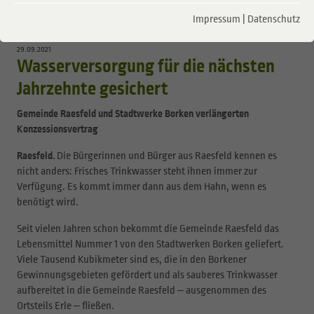
Lebensmittel Nr. 1 - frischem Trinkwasser - auf den verlängerten Konzessionsvertrag an.
Impressum
|
Datenschutz
(v.l.n.r.)
29.09.2021
Wasserversorgung für die nächsten
Jahrzehnte gesichert
Gemeinde Raesfeld und Stadtwerke Borken verlängerten
Konzessionsvertrag
Raesfeld.
Die Bürgerinnen und Bürger aus Raesfeld kennen es
nicht anders: Frisches Trinkwasser steht ihnen immer zur
Verfügung. Es kommt immer dann aus dem Hahn, wenn es
benötigt wird.
Seit vielen Jahren schon bekommt die Gemeinde Raesfeld das
Lebensmittel Nummer 1 von den Stadtwerken Borken geliefert.
Viele Tausend Kubikmeter sind es, die in den Borkener
Gewinnungsgebieten gefördert und als sauberes Trinkwasser
aufbereitet in die Gemeinde Raesfeld ‒ ausgenommen des
Ortsteils Erle ‒ fließen.