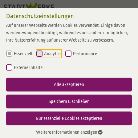
Zum Inhalt springen
Datenschutzeinstellungen
Auf unserer Webseite werden Cookies verwendet. Einige davon
werden zwingend benötigt, während es uns andere ermöglichen,
Ihre Nutzererfahrung auf unserer Webseite zu verbessern.
Essenziell
Analytics
Performance
Externe Inhalte
Alle akzeptieren
Speichern & schließen
Nur essenzielle Cookies akzeptieren
Weitere Informationen anzeigen
Raesfelds Wasserversorgung ist für die nächsten Jahrzehnte gesichert: Bürgermeister
Martin Te-sing und Stadtwerke-Geschäftsführer Ron Keßeler stoßen mit dem