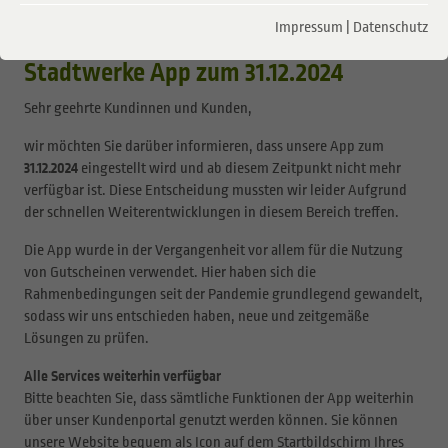
13.12.2024
Impressum
|
Datenschutz
Wichtige Information: Einstellung der
Stadtwerke App zum 31.12.2024
Sehr geehrte Kundinnen und Kunden,
wir möchten Sie darüber informieren, dass unsere App zum
31.12.2024
eingestellt wird und ab diesem Zeitpunkt nicht mehr
verfügbar ist. Diese Entscheidung mussten wir leider Aufgrund
der schnellen Weiterentwicklungen in diesem Bereich treffen.
Die App wurde in der Vergangenheit vor allem für die Nutzung
von Gutscheinen verwendet. Hier haben sich die
Rahmenbedingungen seit der Pandemie grundlegend gewandelt,
sodass wir uns entschieden haben, neue und zeitgemäße
Lösungen zu prüfen.
Alle Services weiterhin verfügbar
Bitte beachten Sie, dass sämtliche Funktionen der App weiterhin
über unser Kundenportal genutzt werden können. Sie können
unsere Website bequem als Icon auf dem Startbildschirm Ihres